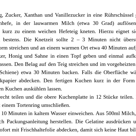
, Zucker, Xanthan und Vanillezucker in eine Rührschüssel
enhefe, in der lauwarmen Milch (etwa 30 Grad) auflöse
 kurz zu einem weichen Hefeteig kneten. Hierzu eignet s
 bestens. Die Knetzeit sollte 2 – 3 Minuten nicht übers
orm streichen und an einem warmen Ort etwa 40 Minuten auf
ker, Honig und Sahne in einen Topf geben und einmal aufk
lassen. Den Belag auf den Teig streichen und im vorgeheizte
r Schiene) etwa 30 Minuten backen. Falls die Oberfläche w
ckpapier abdecken. Den fertigen Kuchen kurz in der Form
en Kuchen auskühlen lassen.
cht teilen und die obere Kuchenplatte in 12 Stücke teilen
t einem Tortenring umschließen.
ür 10 Minuten in kaltem Wasser einweichen. Aus 500ml Milch,
h Packungsanleitung herstellen. Die Gelatine ausdrücken 
ofort mit Frischhaltefolie abdecken, damit sich keine Haut bil