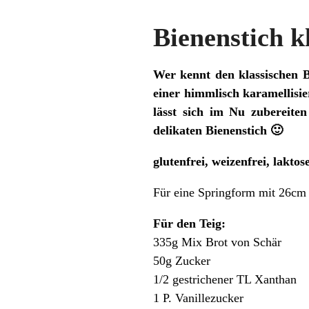
Bienenstich k
Wer kennt den klassischen B
einer himmlisch karamellisie
lässt sich im Nu zubereite
delikaten Bienenstich 🙂
glutenfrei, weizenfrei, laktos
Für eine Springform mit 26cm
Für den Teig:
335g Mix Brot von Schär
50g Zucker
1/2 gestrichener TL Xanthan
1 P. Vanillezucker