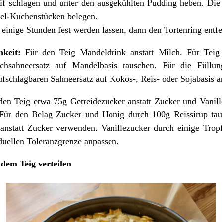
teif schlagen und unter den ausgekühlten Pudding heben. Di
del-Kuchenstücken belegen.
einige Stunden fest werden lassen, dann den Tortenring entfe
hkeit:
Für den Teig Mandeldrink anstatt Milch. Für Teig
hsahneersatz auf Mandelbasis tauschen. Für die Füllu
ufschlagbaren Sahneersatz auf Kokos-, Reis- oder Sojabasis a
en Teig etwa 75g Getreidezucker anstatt Zucker und Vanill
 Für den Belag Zucker und Honig durch 100g Reissirup tau
anstatt Zucker verwenden. Vanillezucker durch einige Trop
uellen Toleranzgrenze anpassen.
dem Teig verteilen