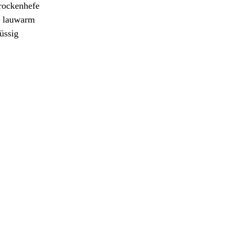
rockenhefe
), lauwarm
lüssig