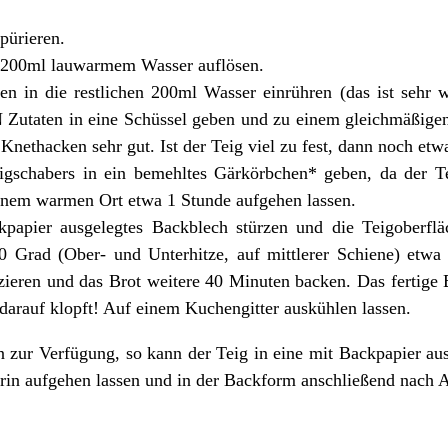
pürieren.
n 200ml lauwarmem Wasser auflösen.
 in die restlichen 200ml Wasser einrühren (das ist sehr w
Zutaten in eine Schüssel geben und zu einem gleichmäßigen
Knethacken sehr gut. Ist der Teig viel zu fest, dann noch et
igschabers in ein bemehltes Gärkörbchen* geben, da der Te
einem warmen Ort etwa 1 Stunde aufgehen lassen.
papier ausgelegtes Backblech stürzen und die Teigoberfl
0 Grad (Ober- und Unterhitze, auf mittlerer Schiene) etw
zieren und das Brot weitere 40 Minuten backen. Das fertige
darauf klopft! Auf einem Kuchengitter auskühlen lassen.
 zur Verfügung, so kann der Teig in eine mit Backpapier au
arin aufgehen lassen und in der Backform anschließend nach 