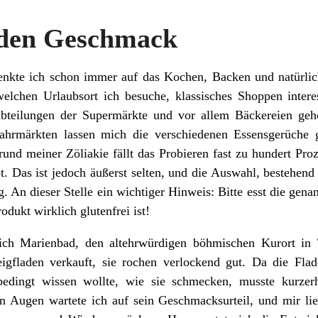
eden Geschmack
kte ich schon immer auf das Kochen, Backen und natürlich
elchen Urlaubsort ich besuche, klassisches Shoppen interes
abteilungen der Supermärkte und vor allem Bäckereien ge
ahrmärkten lassen mich die verschiedenen Essensgerüche g
rund meiner Zöliakie fällt das Probieren fast zu hundert Proz
t. Das ist jedoch äußerst selten, und die Auswahl, bestehe
g. An dieser Stelle ein wichtiger Hinweis: Bitte esst die gena
dukt wirklich glutenfrei ist!
 ich Marienbad, den altehrwürdigen böhmischen Kurort in
Teigfladen verkauft, sie rochen verlockend gut. Da die Fl
dingt wissen wollte, wie sie schmecken, musste kurzer
en Augen wartete ich auf sein Geschmacksurteil, und mir li