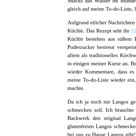
Snacks das Wasser im Munde 
gleich auf meine To-do-Liste, l
Aufgrund etlicher Nachrichten
Küchle. Das Rezept seht ihr
H
Küchle bestehen aus süßem H
Puderzucker bestreut verspeis
allem als traditionelles Kirc
in einigen meiner Kurse an. B
wieder Kommentare, dass es 
meine To-do-Liste wieder ein,
machte.
Da ich ja noch nie Langos geg
schmecken soll. Ich brauchte 
Backwerk den original Lang
glutenfreien Langos schmecken
bei uns zu Hause Langos gibt!