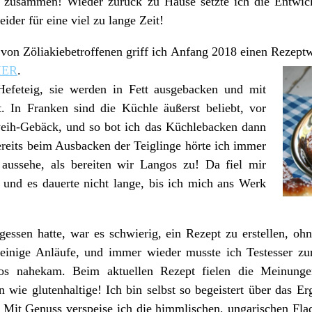
zusammen! Wieder zurück zu Hause setzte ich die Entwick
eider für eine viel zu lange Zeit!
 von Zöliakiebetroffenen griff ich Anfang 2018 einen Rezept
IER
.
efeteig, sie werden in Fett ausgebacken und mit
t. In Franken sind die Küchle äußerst beliebt, vor
hweih-Gebäck, und so bot ich das Küchlebacken dann
ereits beim Ausbacken der Teiglinge hörte ich immer
aussehe, als bereiten wir Langos zu! Da fiel mir
 und es dauerte nicht lange, bis ich mich ans Werk
essen hatte, war es schwierig, ein Rezept zu erstellen, ohn
einige Anläufe, und immer wieder musste ich Testesser zur
os nahekam. Beim aktuellen Rezept fielen die Meinunge
 wie glutenhaltige! Ich bin selbst so begeistert über das Er
 Mit Genuss verspeise ich die himmlischen, ungarischen Fl