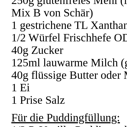
250g glutenfreies Mehl (
Mix B von Schär)
1 gestrichene TL Xantha
1/2 Würfel Frischhefe O
40g Zucker
125ml lauwarme Milch (gg
40g flüssige Butter oder 
1 Ei
1 Prise Salz
Für die Puddingfüllung: