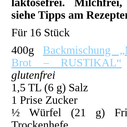
laktosefrei. Milchfre
siehe Tipps am Rezepte
Für 16 Stück
400g
Backmischung „M
Brot – RUSTIKAL“
glutenfrei
1,5 TL (6 g) Salz
1 Prise Zucker
½ Würfel (21 g) Fri
Trockenhefe