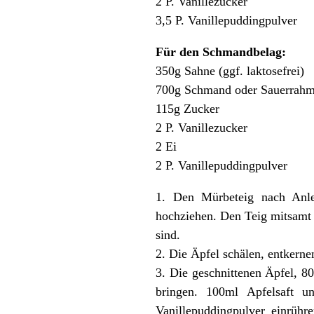
2 P. Vanillezucker
3,5 P. Vanillepuddingpulver
Für den Schmandbelag:
350g Sahne (ggf. laktosefrei)
700g Schmand oder Sauerrahm (
115g Zucker
2 P. Vanillezucker
2 Ei
2 P. Vanillepuddingpulver
1. Den Mürbeteig nach Anle
hochziehen. Den Teig mitsamt d
sind.
2. Die Äpfel schälen, entkerne
3. Die geschnittenen Äpfel, 
bringen. 100ml Apfelsaft un
Vanillepuddingpulver einrü