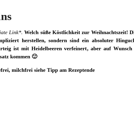
ins
iate Link*.
Welch süße Köstlichkeit zur Weihnachtszeit! D
pliziert herstellen, sondern sind ein absoluter Hingu
hrteig ist mit Heidelbeeren verfeinert, aber auf Wunsc
nsatz kommen 🙂
sefrei, milchfrei siehe Tipp am Rezeptende