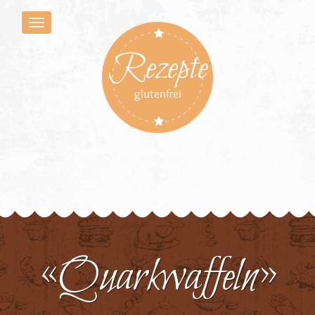
Rezepte
glutenfrei
«Quarkwaffeln»