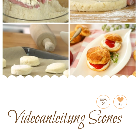
NOV.
04
54
Videoanleitung Scones