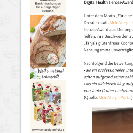
Digital Health Heroes-Awar
Unter dem Motto „Für eine 
Dresden statt.
MeinAllergie
Heroes-Award aus. Der bege
helfen, ihre Beschwerden zu
„Tanja`s glutenfreies Koch
Nahrungsmittelunverträglic
Nachfolgend die Bewertung 
• als ein professionelles, 
schon aufgrund seiner zahl
• als ein didaktisch klug a
von Tanja Gruber nachzum
(Quelle:
MeinAllergiePortal
)