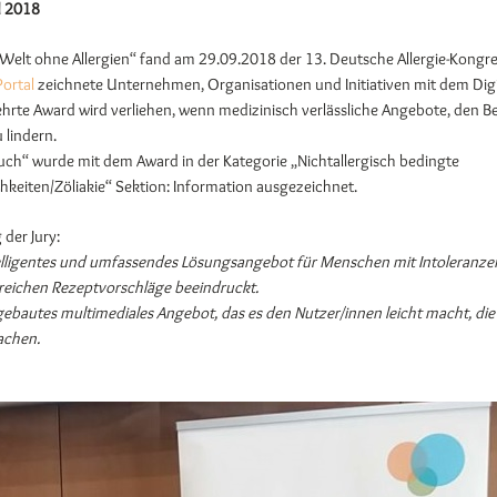
d 2018
Welt ohne Allergien“ fand am 29.09.2018 der 13. Deutsche Allergie-Kongre
Portal
zeichnete Unternehmen, Organisationen und Initiativen mit dem Digi
hrte Award wird verliehen, wenn medizinisch verlässliche Angebote, den B
 lindern.
buch“ wurde mit dem Award in der Kategorie „Nichtallergisch bedingte
hkeiten/Zöliakie“ Sektion: Information ausgezeichnet.
der Jury:
intelligentes und umfassendes Lösungsangebot für Menschen mit Intoleranze
reichen Rezeptvorschläge beeindruckt.
ufgebautes multimediales Angebot, das es den Nutzer/innen leicht macht, di
achen.