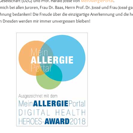
Gesellschaft (DZG) und Prof. Harald Jossé von
MeinAllergiePortal
.
mich bei allen Juroren, Frau Dr. Baas, Herrn Prof. Dr. Jossé und Frau Jossé g
chnung bedanken! Die Freude über die einzigartige Anerkennung und die h
n Dresden werden mir immer unvergessen bleiben!