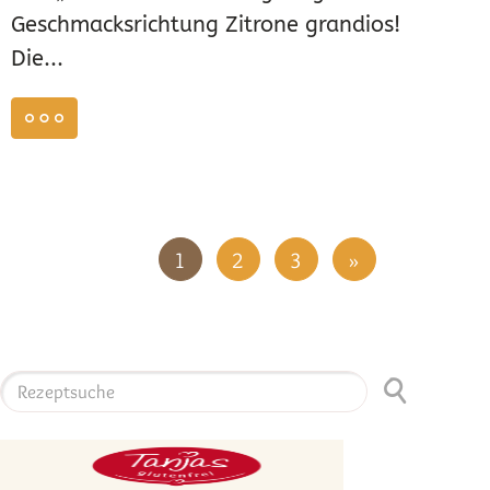
Geschmacksrichtung Zitrone grandios!
Die...
weiterlesen
1
2
3
»