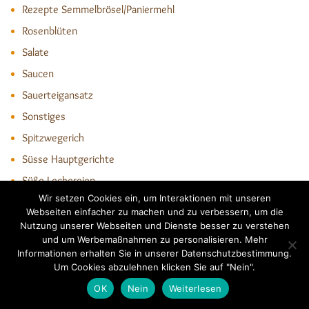
Rezepte Semmelbrösel/Paniermehl
Rosenblüten
Salate
Saucen
Sauerteigansatz
Sonstiges
Spitzwegerich
Süsse Hauptgerichte
Süße Leckereien
Wir setzen Cookies ein, um Interaktionen mit unseren
Süsses Kleingebäck
Webseiten einfacher zu machen und zu verbessern, um die
Torten
Nutzung unserer Webseiten und Dienste besser zu verstehen
und um Werbemaßnahmen zu personalisieren. Mehr
Trockene Kuchen
Informationen erhalten Sie in unserer Datenschutzbestimmung.
Videos
Um Cookies abzulehnen klicken Sie auf "Nein".
Vorratsleckerei
OK
Nein
Weiterlesen
Vorspeisen