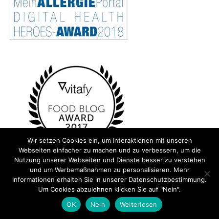
Wir setzen Cookies ein, um Interaktionen mit unseren
Webseiten einfacher zu machen und zu verbessern, um die
Nutzung unserer Webseiten und Dienste besser zu verstehen
und um Werbemaßnahmen zu personalisieren. Mehr
Informationen erhalten Sie in unserer Datenschutzbestimmung.
Um Cookies abzulehnen klicken Sie auf "Nein".
OK
Nein
Weiterlesen