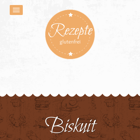
Rezepte
glutenfrei
Biskuit