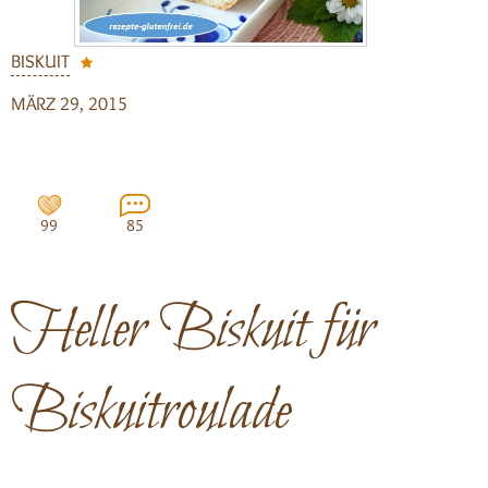
BISKUIT
MÄRZ 29, 2015
99
85
Heller Biskuit für
Biskuitroulade