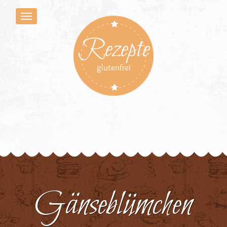
Rezepte
glutenfrei
Gänseblümchen