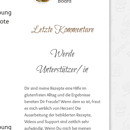
Board
rbung
rote
Letzte Kommentare
EN & BREZEN
,
REZEPTE BACKMISCHUNG DUNKEL
,
REZEPTE MIX-
Werde
Unterstützer/in
1
Dir sind meine Rezepte eine Hilfe im
glutenfreien Alltag und die Ergebnisse
bereiten Dir Freude? Wenn dem so ist, freut
es mich wirklich von Herzen! Die
Ausarbeitung der bebilderten Rezepte,
Videos und Support sind zeitlich sehr
rbung
aufwändig. Wenn Du mich bei meinen