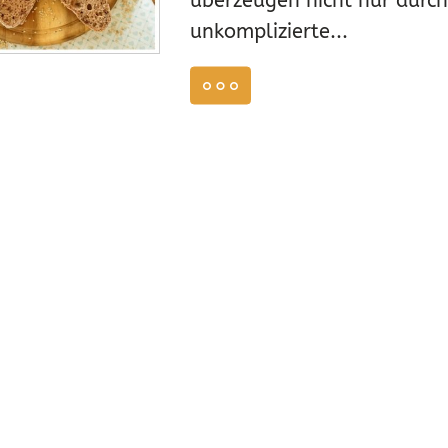
überzeugen nicht nur durch
unkomplizierte...
ZEPTE BACKMISCHUNG BRÖTCHEN & BREZEN
,
REZEPTE BACKMI
weiterlesen
2
5