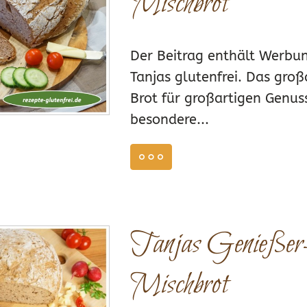
Mischbrot
Der Beitrag enthält Werbun
Tanjas glutenfrei. Das groß
Brot für großartigen Genuss
besondere...
ZEPTE BACKMISCHUNG DUNKEL
,
REZEPTE BACKMISCHUNG RUST
weiterlesen
6
6
Tanjas Genießer
Mischbrot