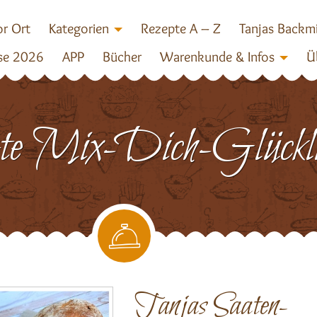
r Ort
Kategorien
Rezepte A – Z
Tanjas Backm
se 2026
APP
Bücher
Warenkunde & Infos
Ü
te Mix-Dich-Glückli
Tanjas Saaten-