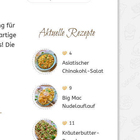
g für
Aktuelle Rezepte
artige
! Die
4
IKAL
,
REZEPTE MIX-DICH-GLÜCKLICH
JULI
Asiatischer
Chinakohl-Salat
9
Big Mac
-
Nudelauflauf
11
Kräuterbutter-