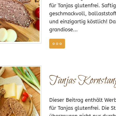
für Tanjas glutenfrei. Saftig
geschmackvoll, ballaststoff
und einzigartig köstlich! Da
grandiose...
weiterlesen
ZEPTE BACKMISCHUNG DUNKEL
,
REZEPTE BACKMISCHUNG SAAT
Tanjas Kornstan
3
0
Dieser Beitrag enthält We
für Tanjas glutenfrei. Die 