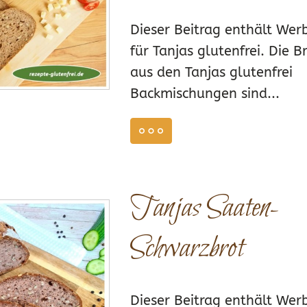
Dieser Beitrag enthält We
für Tanjas glutenfrei. Die B
aus den Tanjas glutenfrei
Backmischungen sind...
FEFREIE BROTE & BRÖTCHEN
,
REZEPTE BACKMISCHUNG BRÖTCH
weiterlesen
Tanjas Saaten-
13
Schwarzbrot
Dieser Beitrag enthält We