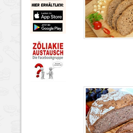
BROT & BRÖTCHEN
,
HE
7, 2022