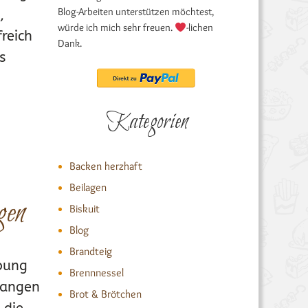
Blog-Arbeiten unterstützen möchtest,
,
würde ich mich sehr freuen.
-lichen
reich
Dank.
s
Kategorien
EN
,
REZEPTE MIX-DICH-GLÜCKLICH
JULI
Backen herzhaft
Beilagen
gen
Biskuit
Blog
Brandteig
rbung
Brennnessel
Stangen
Brot & Brötchen