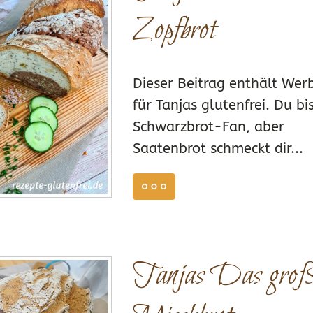
Zopfbrot
Dieser Beitrag enthält We
für Tanjas glutenfrei. Du bis
Schwarzbrot-Fan, aber
Saatenbrot schmeckt dir...
weiterlesen
ZEPTE BACKMISCHUNG DUNKEL
,
REZEPTE BACKMISCHUNG SAAT
Tanjas Das gro
28
0