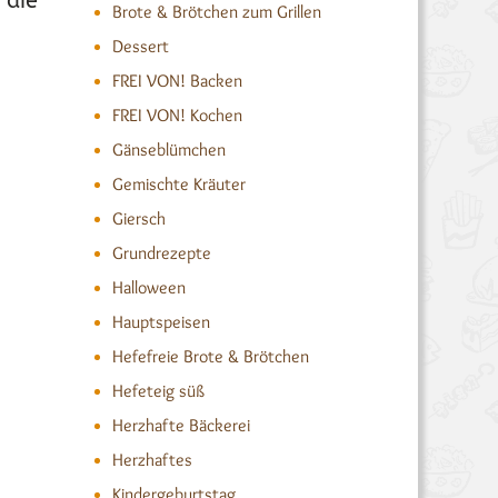
 die
Brote & Brötchen zum Grillen
Dessert
FREI VON! Backen
SCHUNG DUNKEL
,
REZEPTE MIX-DICH-GLÜCKLICH
JULI
FREI VON! Kochen
Gänseblümchen
Gemischte Kräuter
Giersch
Grundrezepte
Halloween
Hauptspeisen
Hefefreie Brote & Brötchen
Hefeteig süß
Herzhafte Bäckerei
Herzhaftes
Kindergeburtstag