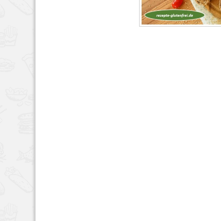
BROT & BRÖTCHEN
,
RE
7, 2022