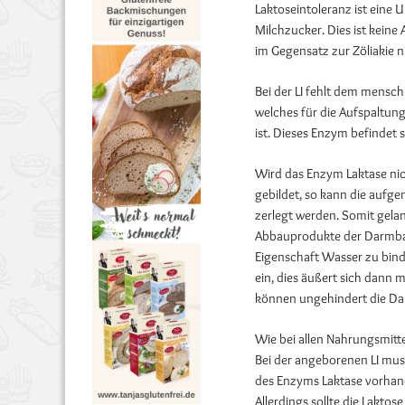
Laktoseintoleranz ist eine 
Milchzucker. Dies ist keine
im Gegensatz zur Zöliakie ni
Bei der LI fehlt dem mensc
welches für die Aufspaltun
ist. Dieses Enzym befindet
Wird das Enzym Laktase ni
gebildet, so kann die auf
zerlegt werden. Somit gelan
Abbauprodukte der Darmbakt
Eigenschaft Wasser zu bind
ein, dies äußert sich dann
können ungehindert die Da
Wie bei allen Nahrungsmitt
Bei der angeborenen LI mus
des Enzyms Laktase vorhande
Allerdings sollte die Lakt