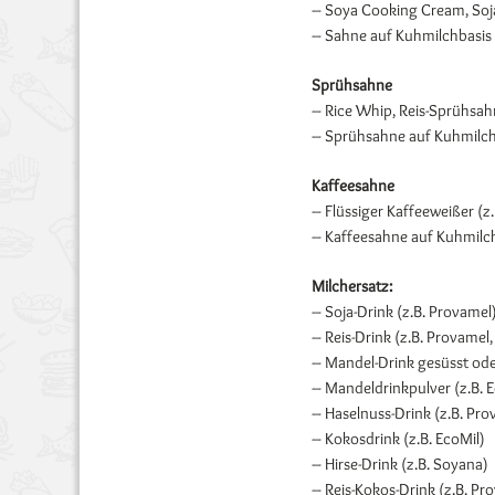
– Soya Cooking Cream, Soj
– Sahne auf Kuhmilchbasis 
Sprühsahne
– Rice Whip, Reis-Sprühsah
– Sprühsahne auf Kuhmilchb
Kaffeesahne
– Flüssiger Kaffeeweißer (z.
– Kaffeesahne auf Kuhmilch
Milchersatz:
– Soja-Drink (z.B. Provamel
– Reis-Drink (z.B. Provamel,
– Mandel-Drink gesüsst ode
– Mandeldrinkpulver (z.B. 
– Haselnuss-Drink (z.B. Pro
– Kokosdrink (z.B. EcoMil)
– Hirse-Drink (z.B. Soyana)
– Reis-Kokos-Drink (z.B. Pr