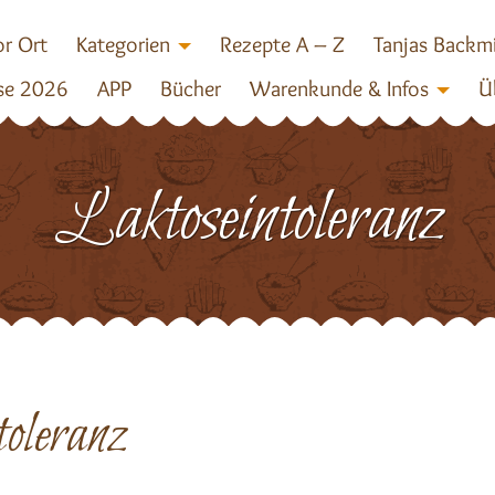
r Ort
Kategorien
Rezepte A – Z
Tanjas Backm
se 2026
APP
Bücher
Warenkunde & Infos
Ü
Laktoseintoleranz
oleranz