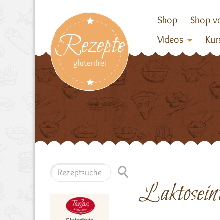
Shop
Shop vo
Rezepte
Videos
Kur
glutenfrei
Laktoseint