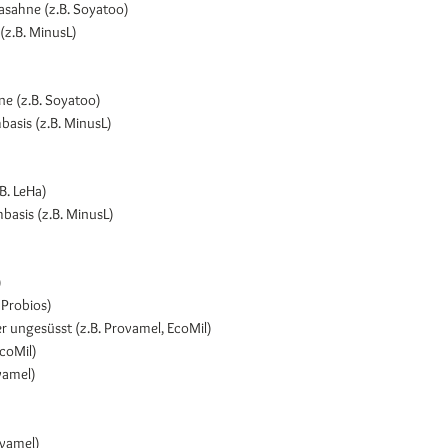
asahne (z.B. Soyatoo)
(z.B. MinusL)
ne (z.B. Soyatoo)
asis (z.B. MinusL)
B. LeHa)
basis (z.B. MinusL)
)
 Probios)
r ungesüsst (z.B. Provamel, EcoMil)
EcoMil)
vamel)
ovamel)