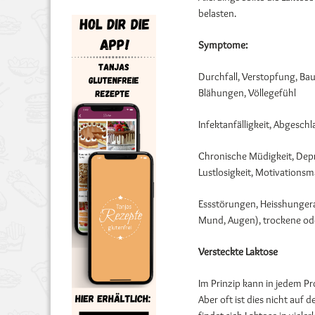
belasten.
Symptome:
Durchfall, Verstopfung, B
Blähungen, Völlegefühl
Infektanfälligkeit, Abgesc
Chronische Müdigkeit, Depr
Lustlosigkeit, Motivations
Essstörungen, Heisshunger
Mund, Augen), trockene oder
Versteckte Laktose
Im Prinzip kann in jedem P
Aber oft ist dies nicht auf