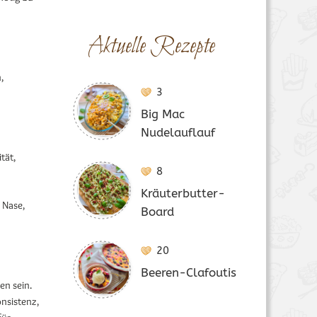
Aktuelle Rezepte
,
3
Big Mac
Nudelauflauf
tät,
8
Kräuterbutter-
 Nase,
Board
20
Beeren-Clafoutis
en sein.
onsistenz,