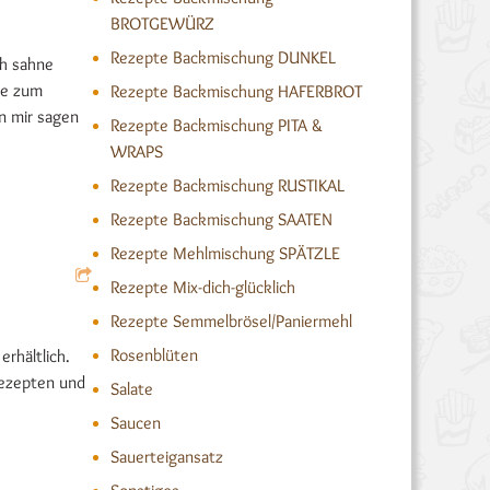
BROTGEWÜRZ
Rezepte Backmischung DUNKEL
ch sahne
ne zum
Rezepte Backmischung HAFERBROT
an mir sagen
Rezepte Backmischung PITA &
WRAPS
Rezepte Backmischung RUSTIKAL
Rezepte Backmischung SAATEN
Rezepte Mehlmischung SPÄTZLE
Rezepte Mix-dich-glücklich
Rezepte Semmelbrösel/Paniermehl
Rosenblüten
erhältlich.
 Rezepten und
Salate
Saucen
Sauerteigansatz