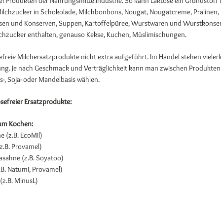
erlei Produkten der Nahrungsmittelindustrie. So kann Laktose ein Grundstoff 
Milchzucker in Schokolade, Milchbonbons, Nougat, Nougatcreme, Pralinen, E
osen und Konserven, Suppen, Kartoffelpüree, Wurstwaren und Wurstkonser
hzucker enthalten, genauso Kekse, Kuchen, Müslimischungen.
efreie Milchersatzprodukte nicht extra aufgeführt. Im Handel stehen vielerl
ung. Je nach Geschmack und Verträglichkeit kann man zwischen Produkten
-, Soja- oder Mandelbasis wählen.
osefreier Ersatzprodukte:
um Kochen:
 (z.B. EcoMil)
z.B. Provamel)
asahne (z.B. Soyatoo)
z.B. Natumi, Provamel)
(z.B. MinusL)