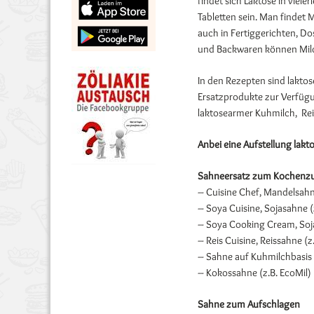
findet sich Laktose in viel
Tabletten sein. Man findet 
auch in Fertiggerichten, D
und Backwaren können Milc
In den Rezepten sind laktos
Ersatzprodukte zur Verfüg
laktosearmer Kuhmilch, Reis
Anbei eine Aufstellung lakt
Sahneersatz zum Kochen
z
– Cuisine Chef, Mandelsahne
– Soya Cuisine, Sojasahne (
– Soya Cooking Cream, Soj
– Reis Cuisine, Reissahne (
– Sahne auf Kuhmilchbasis 
– Kokossahne (z.B. EcoMil)
Sahne zum Aufschlagen