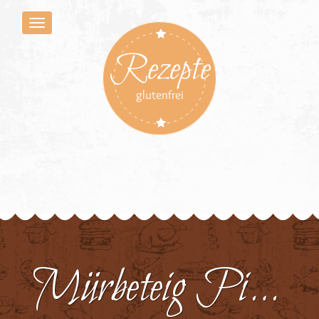
Rezepte
glutenfrei
Mürbeteig Pikant