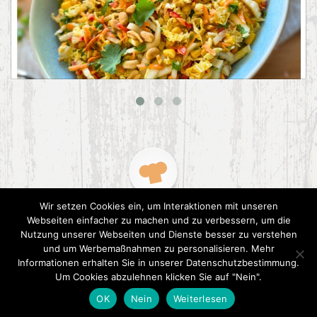
Asiatischer Chinakohl-Salat
Wir setzen Cookies ein, um Interaktionen mit unseren
Webseiten einfacher zu machen und zu verbessern, um die
Nutzung unserer Webseiten und Dienste besser zu verstehen
und um Werbemaßnahmen zu personalisieren. Mehr
Informationen erhalten Sie in unserer Datenschutzbestimmung.
2015 CookPress. All right reserved.
Datenschutz
Um Cookies abzulehnen klicken Sie auf "Nein".
OK
Nein
Weiterlesen