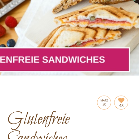
MÄRZ
30
48
Glutenfreie