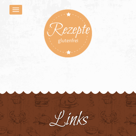
Rezepte
glutenfrei
Links