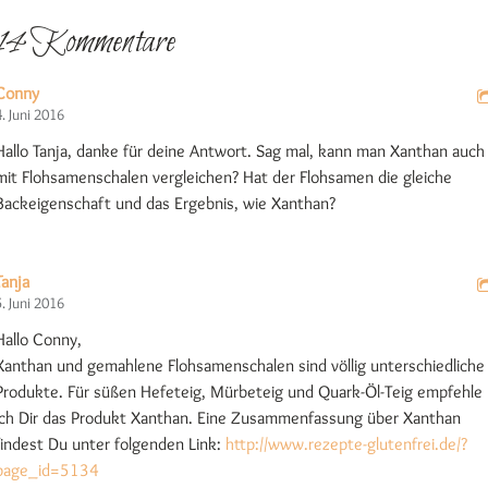
14 Kommentare
Conny
4. Juni 2016
Hallo Tanja, danke für deine Antwort. Sag mal, kann man Xanthan auch
mit Flohsamenschalen vergleichen? Hat der Flohsamen die gleiche
Backeigenschaft und das Ergebnis, wie Xanthan?
Tanja
5. Juni 2016
Hallo Conny,
Xanthan und gemahlene Flohsamenschalen sind völlig unterschiedliche
Produkte. Für süßen Hefeteig, Mürbeteig und Quark-Öl-Teig empfehle
ich Dir das Produkt Xanthan. Eine Zusammenfassung über Xanthan
findest Du unter folgenden Link:
http://www.rezepte-glutenfrei.de/?
page_id=5134