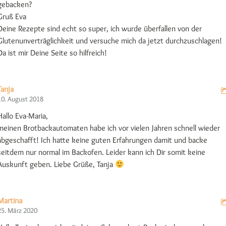
gebacken?
Gruß Eva
Deine Rezepte sind echt so super, ich wurde überfallen von der
Glutenunverträglichkeit und versuche mich da jetzt durchzuschlagen!
Da ist mir Deine Seite so hilfreich!
Tanja
10. August 2018
Hallo Eva-Maria,
meinen Brotbackautomaten habe ich vor vielen Jahren schnell wieder
abgeschafft! Ich hatte keine guten Erfahrungen damit und backe
seitdem nur normal im Backofen. Leider kann ich Dir somit keine
Auskunft geben. Liebe Grüße, Tanja
Martina
25. März 2020