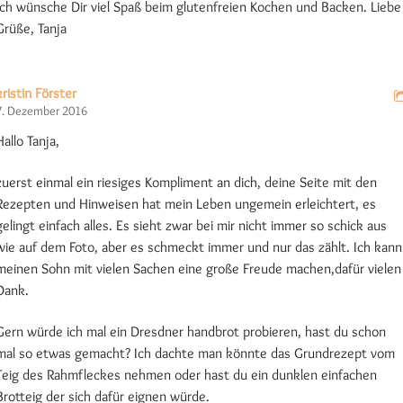
Ich wünsche Dir viel Spaß beim glutenfreien Kochen und Backen. Liebe
Grüße, Tanja
kristin Förster
7. Dezember 2016
Hallo Tanja,
zuerst einmal ein riesiges Kompliment an dich, deine Seite mit den
Rezepten und Hinweisen hat mein Leben ungemein erleichtert, es
gelingt einfach alles. Es sieht zwar bei mir nicht immer so schick aus
wie auf dem Foto, aber es schmeckt immer und nur das zählt. Ich kann
meinen Sohn mit vielen Sachen eine große Freude machen,dafür vielen
Dank.
Gern würde ich mal ein Dresdner handbrot probieren, hast du schon
mal so etwas gemacht? Ich dachte man könnte das Grundrezept vom
Teig des Rahmfleckes nehmen oder hast du ein dunklen einfachen
Brotteig der sich dafür eignen würde.