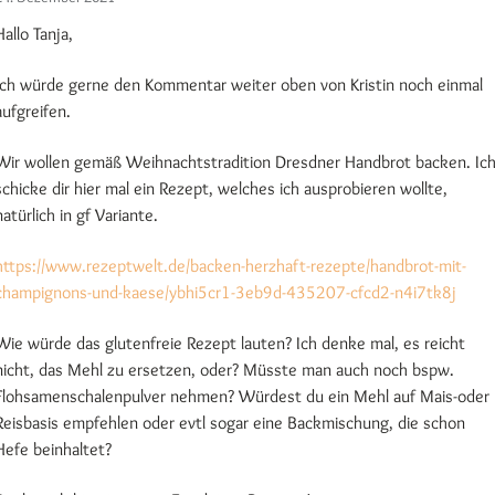
Hallo Tanja,
Ich würde gerne den Kommentar weiter oben von Kristin noch einmal
aufgreifen.
Wir wollen gemäß Weihnachtstradition Dresdner Handbrot backen. Ic
schicke dir hier mal ein Rezept, welches ich ausprobieren wollte,
natürlich in gf Variante.
https://www.rezeptwelt.de/backen-herzhaft-rezepte/handbrot-mit-
champignons-und-kaese/ybhi5cr1-3eb9d-435207-cfcd2-n4i7tk8j
Wie würde das glutenfreie Rezept lauten? Ich denke mal, es reicht
nicht, das Mehl zu ersetzen, oder? Müsste man auch noch bspw.
Flohsamenschalenpulver nehmen? Würdest du ein Mehl auf Mais-oder
Reisbasis empfehlen oder evtl sogar eine Backmischung, die schon
Hefe beinhaltet?