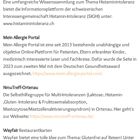
Eine umfangreiche Wissenssammlung zum Thema Histaminintoleranz
bietet die Informationsplattform der schweizerischen
Interessengemeinschaft Histamin-Intoleranz (SIGHI) unter:
www.histaminintoleranz.ch
Mein Allergie Portal
Mein Allergie Portal ist eine seit 2013 bestehende unabhängige und
objektive Online-Plattform für Patienten, Eltern erkrankter Kinder,
medizinisch interessierte Leser und Fachkreise. Dafür wurde die Seite in
2023 zum zweiten Mal mit dem Deutschen Gesundheitsaward
ausgezeichnet.
https://www.mein-allergie-portal.com/
NmuTreff-Ortenau
Die Selbsthilfegruppe für Multi-Intoleranzen (Laktose-, Histamin-
,Gluten -Intoleranz & Fruktosemalabsorption,
Mastozytose/Mastzellenaktivierungssyndrom) in Ortenau. Hier geht`s
zur Webseite:
https://www.nmutreff-ortenau.de/
Wayfair
Restaurantkarten
Wayfair bietet eine tolle Idee zum Thema: Glutenfrei auf Reisen! Unter