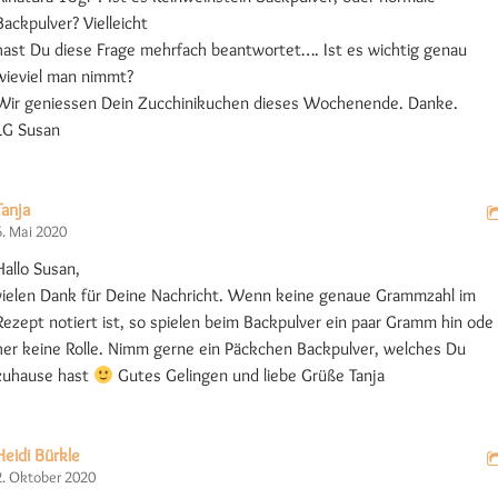
Backpulver? Vielleicht
hast Du diese Frage mehrfach beantwortet…. Ist es wichtig genau
wieviel man nimmt?
Wir geniessen Dein Zucchinikuchen dieses Wochenende. Danke.
LG Susan
Tanja
6. Mai 2020
Hallo Susan,
vielen Dank für Deine Nachricht. Wenn keine genaue Grammzahl im
Rezept notiert ist, so spielen beim Backpulver ein paar Gramm hin ode
her keine Rolle. Nimm gerne ein Päckchen Backpulver, welches Du
zuhause hast
Gutes Gelingen und liebe Grüße Tanja
Heidi Bürkle
2. Oktober 2020