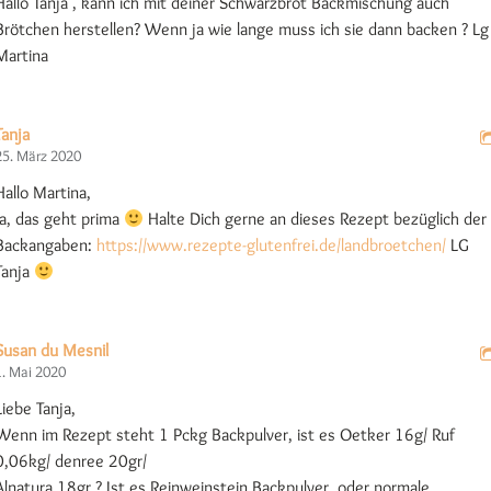
Hallo Tanja , kann ich mit deiner Schwarzbrot Backmischung auch
Brötchen herstellen? Wenn ja wie lange muss ich sie dann backen ? Lg
Martina
Tanja
25. März 2020
Hallo Martina,
ja, das geht prima
Halte Dich gerne an dieses Rezept bezüglich der
Backangaben:
https://www.rezepte-glutenfrei.de/landbroetchen/
LG
Tanja
Susan du Mesnil
1. Mai 2020
Liebe Tanja,
Wenn im Rezept steht 1 Pckg Backpulver, ist es Oetker 16g/ Ruf
0,06kg/ denree 20gr/
Alnatura 18gr ? Ist es Reinweinstein Backpulver, oder normale