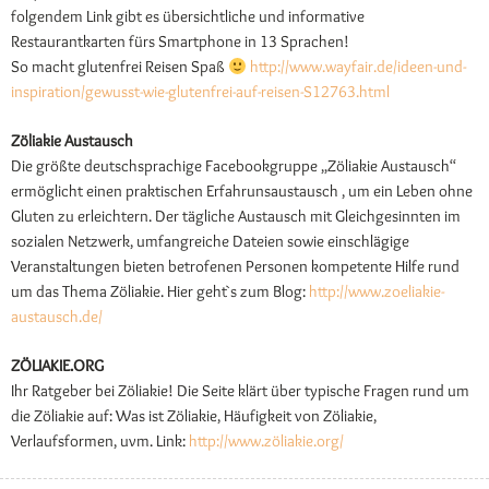
folgendem Link gibt es übersichtliche und informative
Restaurantkarten fürs Smartphone in 13 Sprachen!
So macht glutenfrei Reisen Spaß
http://www.wayfair.de/ideen-und-
inspiration/gewusst-wie-glutenfrei-auf-reisen-S12763.html
Zöliakie Austausch
Die größte deutschsprachige Facebookgruppe „Zöliakie Austausch“
ermöglicht einen praktischen Erfahrunsaustausch , um ein Leben ohne
Gluten zu erleichtern. Der tägliche Austausch mit Gleichgesinnten im
sozialen Netzwerk, umfangreiche Dateien sowie einschlägige
Veranstaltungen bieten betrofenen Personen kompetente Hilfe rund
um das Thema Zöliakie. Hier geht`s zum Blog:
http://www.zoeliakie-
austausch.de/
ZÖLIAKIE.ORG
Ihr Ratgeber bei Zöliakie! Die Seite klärt über typische Fragen rund um
die Zöliakie auf: Was ist Zöliakie, Häufigkeit von Zöliakie,
Verlaufsformen, uvm. Link:
http://www.zöliakie.org/