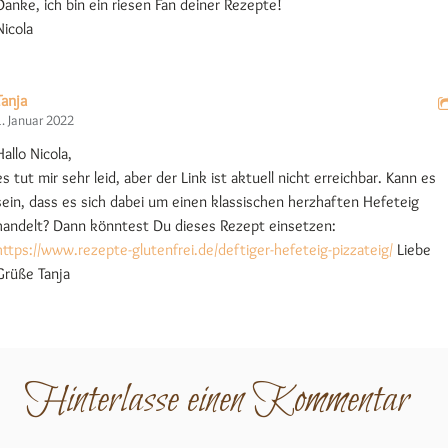
Danke, ich bin ein riesen Fan deiner Rezepte!
Nicola
Tanja
1. Januar 2022
Hallo Nicola,
es tut mir sehr leid, aber der Link ist aktuell nicht erreichbar. Kann es
sein, dass es sich dabei um einen klassischen herzhaften Hefeteig
handelt? Dann könntest Du dieses Rezept einsetzen:
https://www.rezepte-glutenfrei.de/deftiger-hefeteig-pizzateig/
Liebe
Grüße Tanja
Hinterlasse einen Kommentar