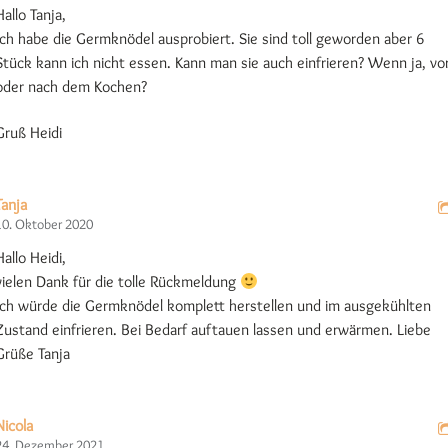
Hallo Tanja,
Ich habe die Germknödel ausprobiert. Sie sind toll geworden aber 6
Stück kann ich nicht essen. Kann man sie auch einfrieren? Wenn ja, vo
oder nach dem Kochen?
Gruß Heidi
Tanja
10. Oktober 2020
Hallo Heidi,
vielen Dank für die tolle Rückmeldung
Ich würde die Germknödel komplett herstellen und im ausgekühlten
Zustand einfrieren. Bei Bedarf auftauen lassen und erwärmen. Liebe
Grüße Tanja
Nicola
24. Dezember 2021