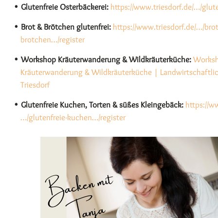
Glutenfreie Osterbäckerei:
https://www.triesdorf.de/…/glut
Brot & Brötchen glutenfrei:
https://www.triesdorf.de/…/brot
brotchen…/register
Workshop Kräuterwanderung & Wildkräuterküche:
Works
Kräuterwanderung & Wildkräuterküche | Landwirtschaftlic
Triesdorf
Glutenfreie Kuchen, Torten & süßes Kleingebäck:
https://w
…/glutenfreie-kuchen…/register