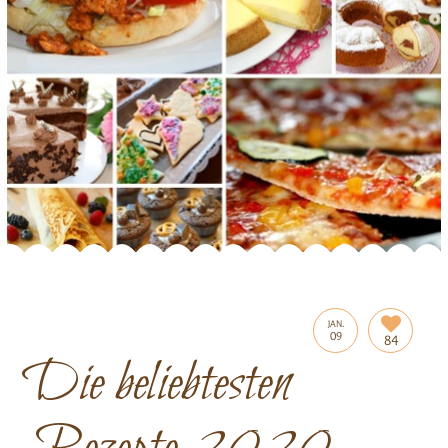
JAN.
09
84
Die beliebtesten