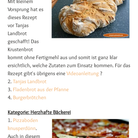
Mit kleinem
Vorsprung hat es
dieses Rezept
vor Tanjas
Landbrot
geschafft! Das
Krustenbrot
kommt ohne Fertigmehl aus und somit ist ganz klar
ersichtlich, welche Zutaten zum Einsatz kommen. Für das
Rezept gibt`s übrigens eine
Videoanleitung
?
2.
Tanjas Landbrot
3.
Fladenbrot aus der Pfanne
4.
Burgerbrötchen
Kategorie: Herzhafte Bäckerei
1.
Pizzaboden
knusperdünn
.
Auch in diesem