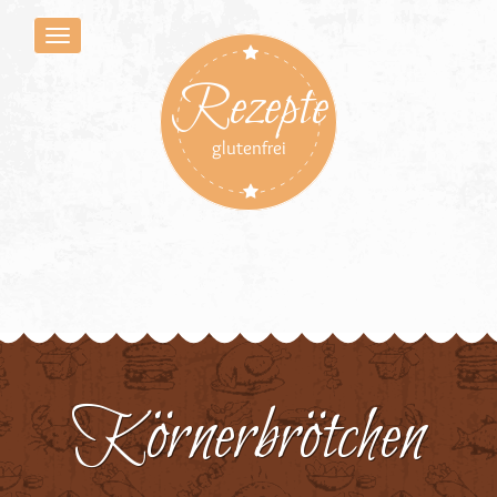
Rezepte
glutenfrei
Körnerbrötchen