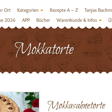
r Ort
Kategorien
Rezepte A – Z
Tanjas Backm
se 2026
APP
Bücher
Warenkunde & Infos
Ü
Mokkatorte
Mokkasahnetorte