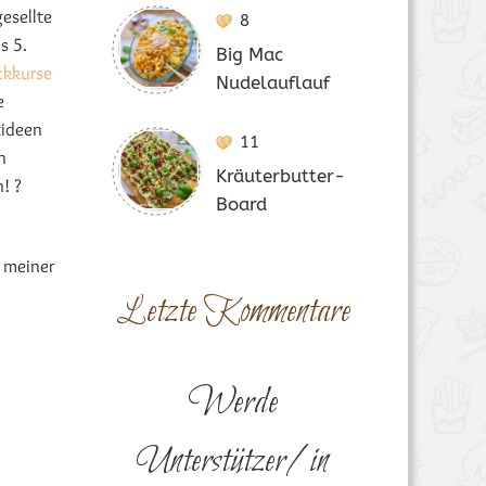
esellte
8
s 5.
Big Mac
ckkurse
Nudelauflauf
e
tideen
11
n
Kräuterbutter-
! ?
Board
 meiner
Letzte Kommentare
Werde
Unterstützer/in