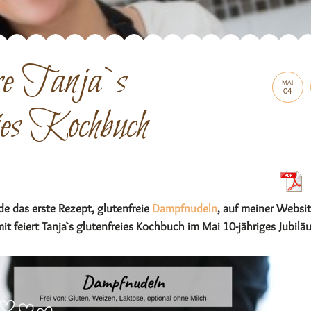
e Tanja`s
MAI
04
eies Kochbuch
e das erste Rezept, glutenfreie
Dampfnudeln
, auf meiner Websi
it feiert Tanja`s glutenfreies Kochbuch im Mai 10-jähriges Jubilä