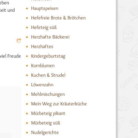
Leben
Hauptspeisen
keit und
Hefefreie Brote & Brötchen
Hefeteig süß
Herzhafte Bäckerei
Herzhaftes
Kindergeburtstag
viel Freude
Kornblumen
Kuchen & Strudel
Löwenzahn
Mehlmischungen
Mein Weg zur Kräuterküche
Mürbeteig pikant
Mürbeteig süß
Nudelgerichte