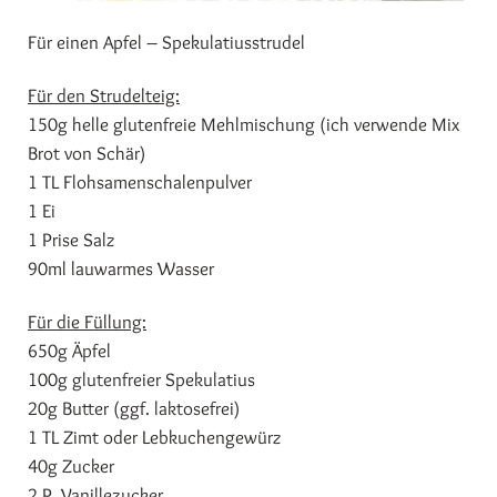
Für einen Apfel – Spekulatiusstrudel
Für den Strudelteig:
150g helle glutenfreie Mehlmischung (ich verwende Mix
Brot von Schär)
1 TL Flohsamenschalenpulver
1 Ei
1 Prise Salz
90ml lauwarmes Wasser
Für die Füllung:
650g Äpfel
100g glutenfreier Spekulatius
20g Butter (ggf. laktosefrei)
1 TL Zimt oder Lebkuchengewürz
40g Zucker
2 P. Vanillezucker