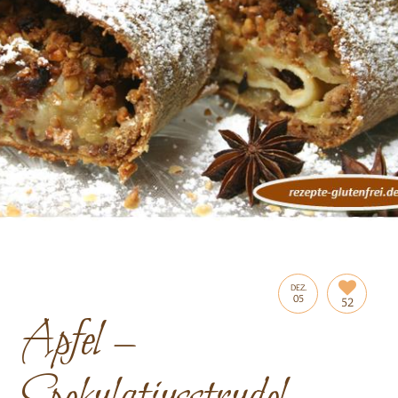
DEZ.
05
52
Apfel –