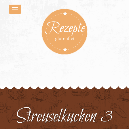
Rezepte
glutenfrei
Streuselkuchen 3