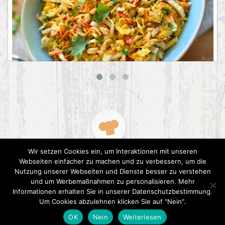
Asiatischer Chinakohl-Salat
Wir setzen Cookies ein, um Interaktionen mit unseren
Webseiten einfacher zu machen und zu verbessern, um die
Nutzung unserer Webseiten und Dienste besser zu verstehen
und um Werbemaßnahmen zu personalisieren. Mehr
Informationen erhalten Sie in unserer Datenschutzbestimmung.
2015 CookPress. All right reserved.
Datenschutz
Um Cookies abzulehnen klicken Sie auf "Nein".
OK
Nein
Weiterlesen