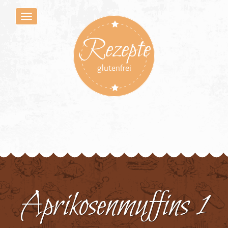
Rezepte
glutenfrei
Aprikosenmuffins 1