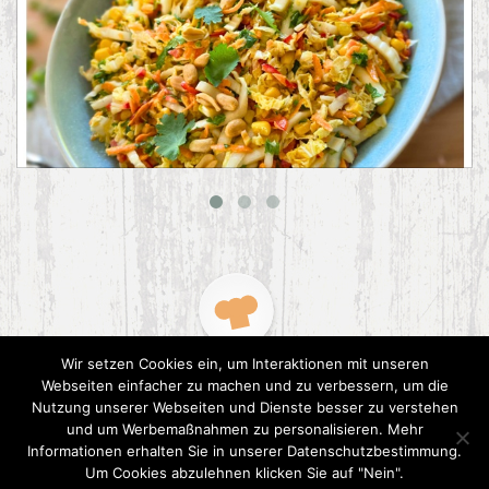
Asiatischer Chinakohl-Salat
Wir setzen Cookies ein, um Interaktionen mit unseren
Webseiten einfacher zu machen und zu verbessern, um die
Nutzung unserer Webseiten und Dienste besser zu verstehen
und um Werbemaßnahmen zu personalisieren. Mehr
Informationen erhalten Sie in unserer Datenschutzbestimmung.
2015 CookPress. All right reserved.
Datenschutz
Um Cookies abzulehnen klicken Sie auf "Nein".