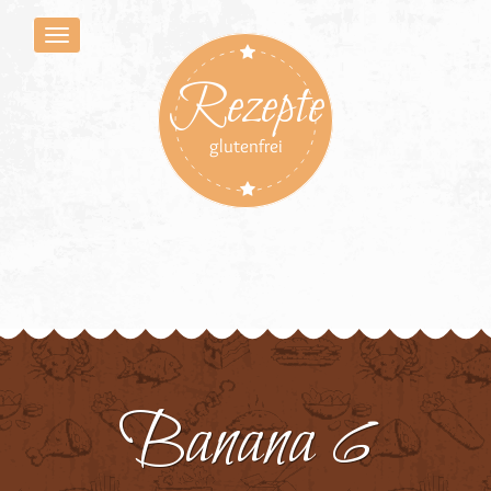
Rezepte
glutenfrei
Banana 6