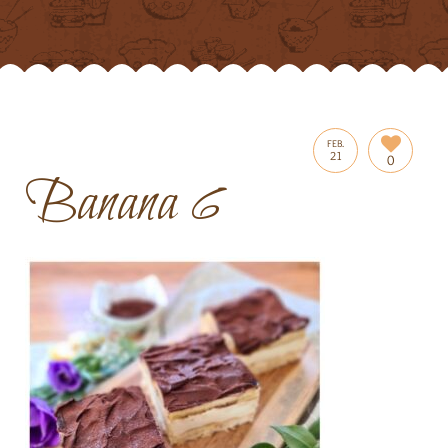
FEB.
21
0
Banana 6