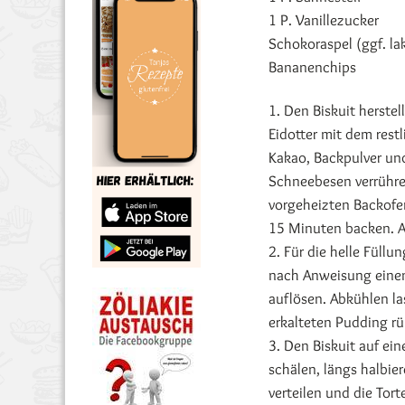
1 P. Vanillezucker
Schokoraspel (ggf. lak
Bananenchips
1. Den Biskuit herste
Eidotter mit dem res
Kakao, Backpulver und
Schneebesen verrühren
vorgeheizten Backofen
15 Minuten backen. A
2. Für die helle Füll
nach Anweisung eine
auflösen. Abkühlen la
erkalteten Pudding rü
3. Den Biskuit auf ei
schälen, längs halbie
verteilen und die Tor