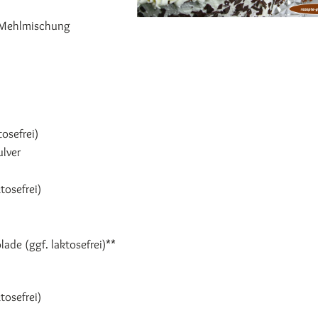
e Mehlmischung
osefrei)
ulver
tosefrei)
ade (ggf. laktosefrei)**
tosefrei)