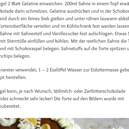
egel 2 Blatt Gelatine einweichen. 200ml Sahne in einem Topf erw
okolade darin schmelzen. Gelatine ausdrücken und in der Schoko
end durch ein feines Sieb gießen und unter rühren lauwarm abkü
 Tortenoberfläche verteilen und im Kühlschrank fest werden lassen
 Sahne mit Sahnesteif und Vanillezucker fest aufschlagen. Etwas
mit Sterntülle einfüllen und kühlen. Mit der restlichen Sahne die 
nd mit Schokoraspel belegen. Sahnetuffs auf die Torte spritzen 
nchips belegen.
nereier verwendet, 1 – 2 Esslöffel Wasser zur Eidottermasse geb
pt herstellen.
el kann, je nach Wunsch, Vollmilch- oder Zartbitterschokolade
des schmeckt sehr lecker! Die Torte auf den Bildern wurde mit
zubereitet.