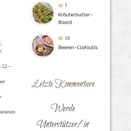
7
Kräuterbutter-
Board
19
,
Beeren-Clafoutis
m
a 12 –
Letzte Kommentare
ker
n
Werde
 Bananen
Unterstützer/in