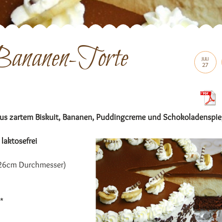
Bananen-Torte
JULI
27
 aus zartem Biskuit, Bananen, Puddingcreme und Schokoladenspie
 laktosefrei
(26cm Durchmesser)
t*