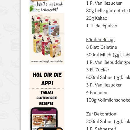
1 P. Vanillezucker
80g helle glutenfrei
20g Kakao
1 TL Backpulver
Für den Belag:
8 Blatt Gelatine
500ml Milch (ggf. lakt
1 P. Vanilliepuddingp
3 EL Zucker
600ml Sahne (ggf. lak
3 P. Vanillezucker
4 Bananen
100g Vollmilchschokol
Zur Dekoration:
200ml Sahne (ggf. lak
1 P. Sahnesteif