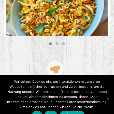
Asiatischer Chinakohl-Salat
Wir setzen Cookies ein, um Interaktionen mit unseren
Webseiten einfacher zu machen und zu verbessern, um die
Nutzung unserer Webseiten und Dienste besser zu verstehen
und um Werbemaßnahmen zu personalisieren. Mehr
Informationen erhalten Sie in unserer Datenschutzbestimmung.
2015 CookPress. All right reserved.
Datenschutz
Um Cookies abzulehnen klicken Sie auf "Nein".