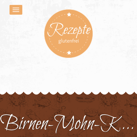
Rezepte
glutenfrei
Birnen-Mohn-Käsekuchen 2