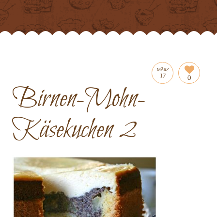
MÄRZ
17
0
Birnen-Mohn-
Käsekuchen 2