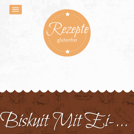
Rezepte
glutenfrei
Biskuit Mit Ei-Ersatz