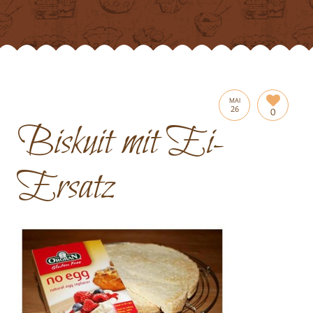
MAI
26
0
Biskuit mit Ei-
Ersatz