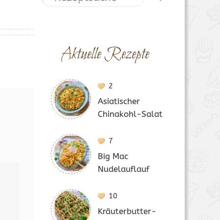
Aktuelle Rezepte
2
Asiatischer
Chinakohl-Salat
7
Big Mac
Nudelauflauf
10
Kräuterbutter-