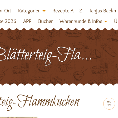
r Ort
Kategorien
Rezepte A – Z
Tanjas Backm
se 2026
APP
Bücher
Warenkunde & Infos
Ü
Blätterteig-Flammkuchen
teig-Flammkuchen
MAI
29