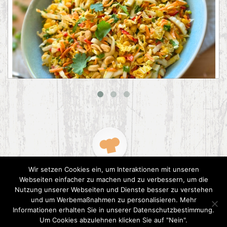
Asiatischer Chinakohl-Salat
Wir setzen Cookies ein, um Interaktionen mit unseren
Webseiten einfacher zu machen und zu verbessern, um die
Nutzung unserer Webseiten und Dienste besser zu verstehen
und um Werbemaßnahmen zu personalisieren. Mehr
Informationen erhalten Sie in unserer Datenschutzbestimmung.
2015 CookPress. All right reserved.
Datenschutz
Um Cookies abzulehnen klicken Sie auf "Nein".