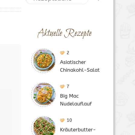
Aktuelle Rezepte
2
Asiatischer
Chinakohl-Salat
7
Big Mac
Nudelauflauf
10
Kräuterbutter-