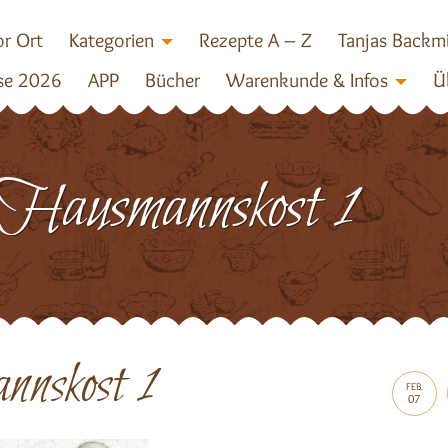
r Ort
Kategorien
Rezepte A – Z
Tanjas Backm
se 2026
APP
Bücher
Warenkunde & Infos
Ü
Hausmannskost 1
nskost 1
FEB.
07