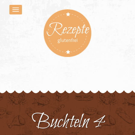
Rezepte
glutenfrei
Buchteln 4