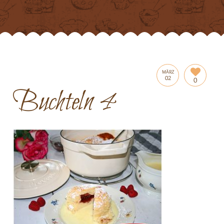
MÄRZ
02
0
Buchteln 4