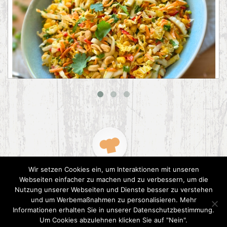
Asiatischer Chinakohl-Salat
Wir setzen Cookies ein, um Interaktionen mit unseren
Webseiten einfacher zu machen und zu verbessern, um die
Nutzung unserer Webseiten und Dienste besser zu verstehen
und um Werbemaßnahmen zu personalisieren. Mehr
Informationen erhalten Sie in unserer Datenschutzbestimmung.
2015 CookPress. All right reserved.
Datenschutz
Um Cookies abzulehnen klicken Sie auf "Nein".