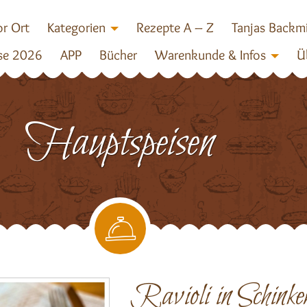
r Ort
Kategorien
Rezepte A – Z
Tanjas Backm
se 2026
APP
Bücher
Warenkunde & Infos
Ü
Hauptspeisen
Ravioli in Schinke