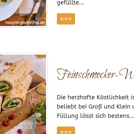
gefüllte...
weiterlesen
E BACKMISCHUNG PITA & WRAPS
MÄRZ
Feinschmecker-W
46
0
Die herzhafte Köstlichkeit i
beliebt bei Groß und Klein 
Füllung lässt sich bestens..