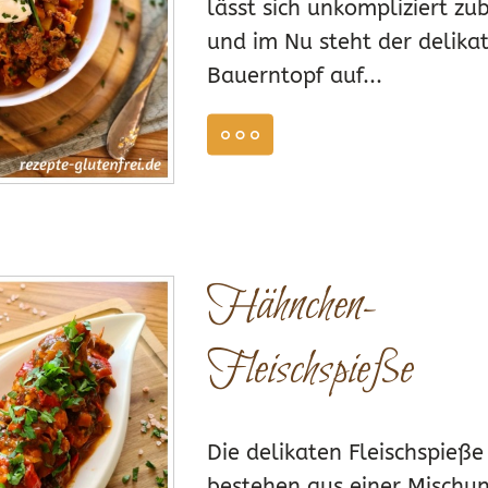
lässt sich unkompliziert zu
und im Nu steht der delika
Bauerntopf auf...
weiterlesen
Z 15, 2024
Hähnchen-
0
Fleischspieße
Die delikaten Fleischspieße
bestehen aus einer Mischu