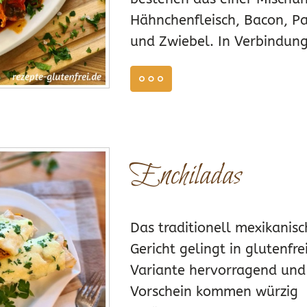
Hähnchenfleisch, Bacon, Pa
und Zwiebel. In Verbindung
weiterlesen
Z 10, 2024
Enchiladas
0
Das traditionell mexikanis
Gericht gelingt in glutenfre
Variante hervorragend un
Vorschein kommen würzig