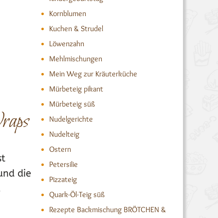
Kornblumen
Kuchen & Strudel
Löwenzahn
Mehlmischungen
Mein Weg zur Kräuterküche
Mürbeteig pikant
Mürbeteig süß
raps
Nudelgerichte
Nudelteig
Ostern
st
Petersilie
und die
Pizzateig
.
Quark-Öl-Teig süß
Rezepte Backmischung BRÖTCHEN &