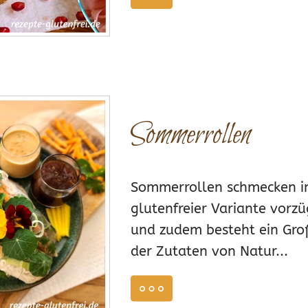
weiterlesen
E BACKMISCHUNG PITA & WRAPS
DEZEMBER
Sommerrollen
49
2
Sommerrollen schmecken i
glutenfreier Variante vorzü
und zudem besteht ein Groß
der Zutaten von Natur...
weiterlesen