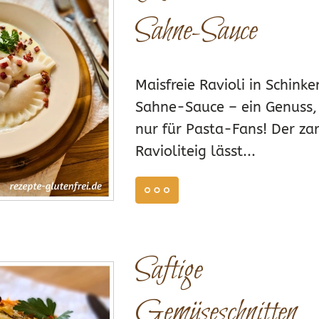
Sahne-Sauce
Maisfreie Ravioli in Schink
Sahne-Sauce – ein Genuss, 
nur für Pasta-Fans! Der za
Ravioliteig lässt...
weiterlesen
GERICHTE
JULI 21,
Saftige
Gemüseschnitten
1