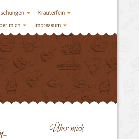
ischungen
Kräuterfein
ber mich
Impressum
Über mich
n-