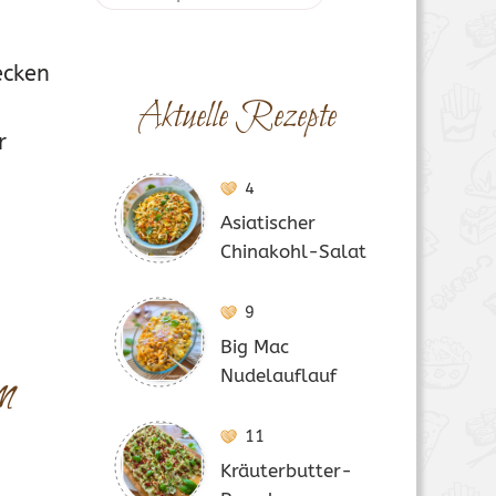
ecken
Aktuelle Rezepte
r
4
Asiatischer
Chinakohl-Salat
9
Big Mac
m
Nudelauflauf
11
Kräuterbutter-