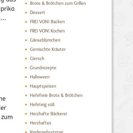
Brote & Brötchen zum Grillen
prika
Dessert
...
FREI VON! Backen
FREI VON! Kochen
Gänseblümchen
Gemischte Kräuter
Giersch
Grundrezepte
Halloween
Hauptspeisen
Hefefreie Brote & Brötchen
che
Hefeteig süß
ier
Herzhafte Bäckerei
d zum
Herzhaftes
Kindergeburtstag