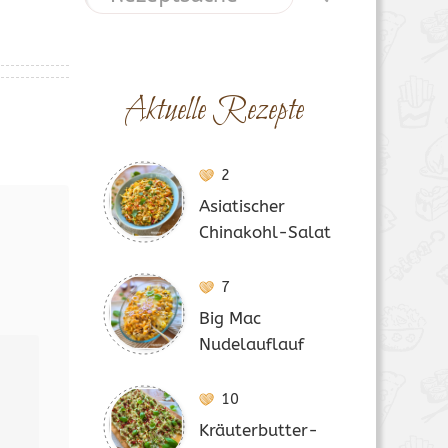
Aktuelle Rezepte
2
Asiatischer
Chinakohl-Salat
7
Big Mac
Nudelauflauf
10
Kräuterbutter-