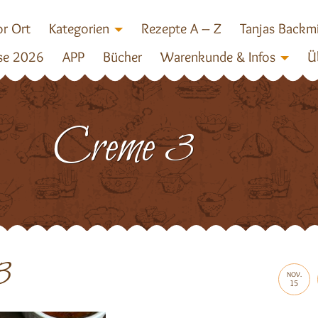
r Ort
Kategorien
Rezepte A – Z
Tanjas Backm
se 2026
APP
Bücher
Warenkunde & Infos
Ü
Creme 3
3
NOV.
15