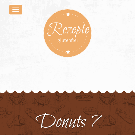
Rezepte
glutenfrei
Donuts 7