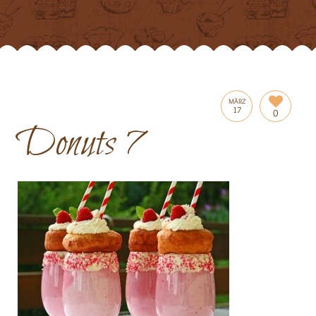
MÄRZ
17
0
Donuts 7