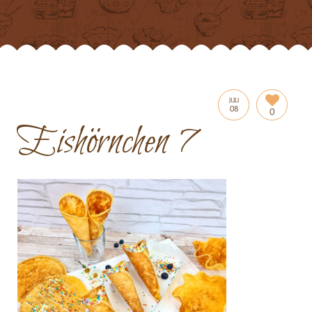
JULI
08
0
Eishörnchen 7