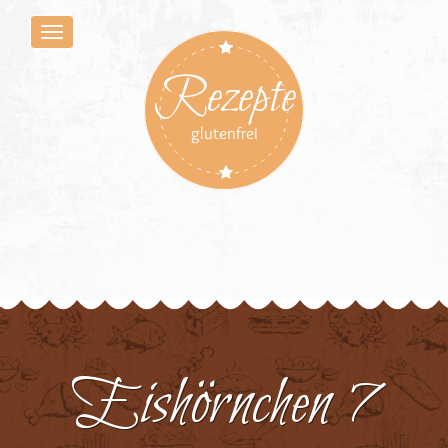
Rezepte
glutenfrei
Eishörnchen 7