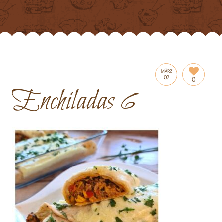
MÄRZ
02
0
Enchiladas 6