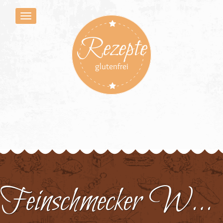
Rezepte
glutenfrei
Feinschmecker Wraps 3