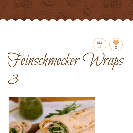
DEZ.
13
0
Feinschmecker Wraps
3