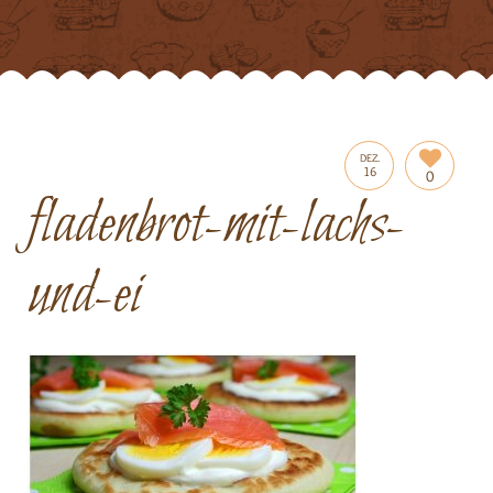
DEZ.
16
0
fladenbrot-mit-lachs-
und-ei