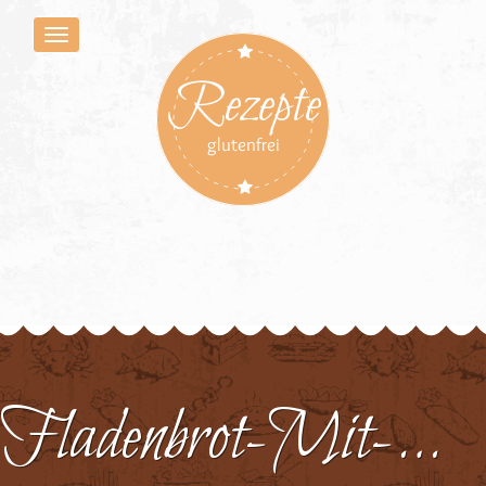
Rezepte
glutenfrei
Fladenbrot-Mit-Lachs-Und-Ei