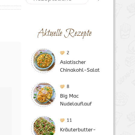
Aktuelle Rezepte
2
Asiatischer
Chinakohl-Salat
8
Big Mac
Nudelauflauf
11
Kräuterbutter-