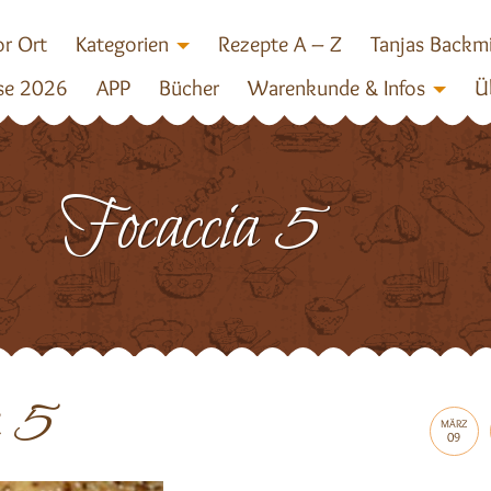
r Ort
Kategorien
Rezepte A – Z
Tanjas Backm
se 2026
APP
Bücher
Warenkunde & Infos
Ü
Focaccia 5
a 5
MÄRZ
09