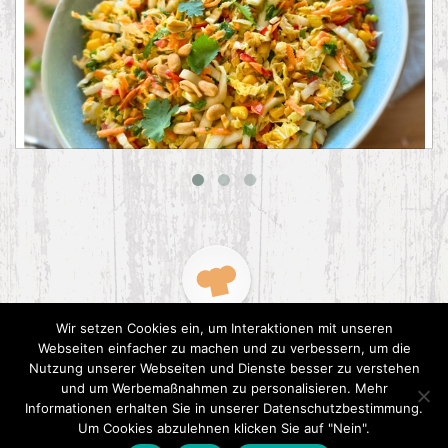
Asiatischer Chinakohl-Salat
Wir setzen Cookies ein, um Interaktionen mit unseren
Webseiten einfacher zu machen und zu verbessern, um die
Nutzung unserer Webseiten und Dienste besser zu verstehen
und um Werbemaßnahmen zu personalisieren. Mehr
Informationen erhalten Sie in unserer Datenschutzbestimmung.
2015 CookPress. All right reserved.
Datenschutz
Um Cookies abzulehnen klicken Sie auf "Nein".