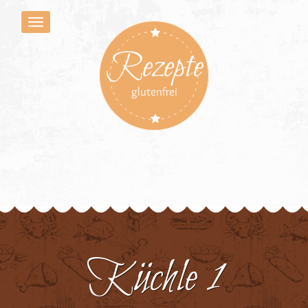
Rezepte
glutenfrei
Küchle 1