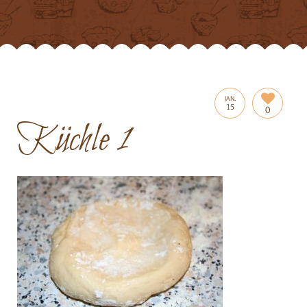
JAN.
15
0
Küchle 1