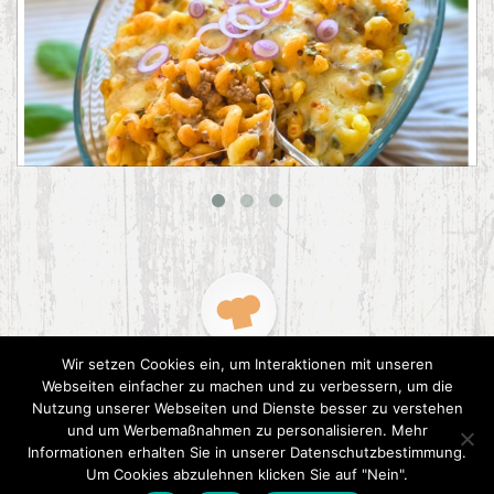
Big Mac Nudelauflauf
Wir setzen Cookies ein, um Interaktionen mit unseren
Webseiten einfacher zu machen und zu verbessern, um die
Nutzung unserer Webseiten und Dienste besser zu verstehen
und um Werbemaßnahmen zu personalisieren. Mehr
Informationen erhalten Sie in unserer Datenschutzbestimmung.
2015 CookPress. All right reserved.
Datenschutz
Um Cookies abzulehnen klicken Sie auf "Nein".