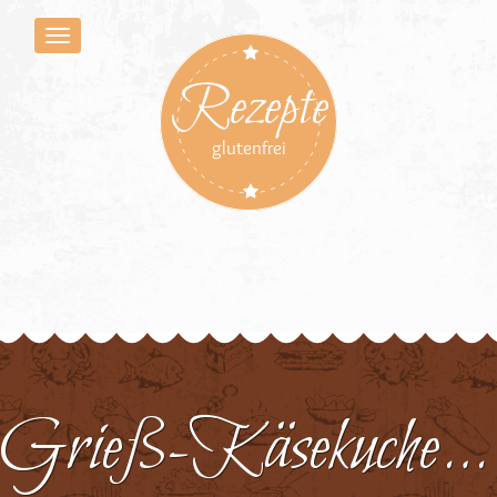
Rezepte
glutenfrei
Grieß-Käsekuchen 2