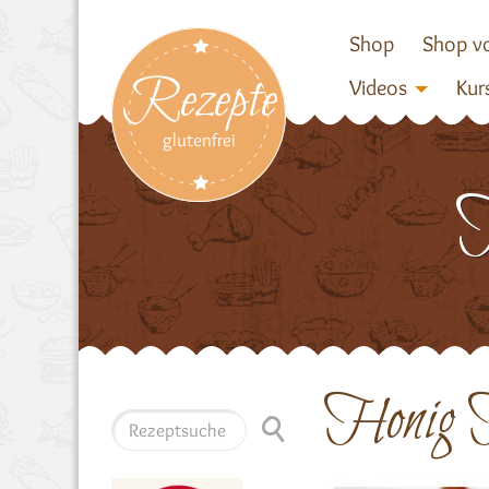
Shop
Shop vo
Rezepte
Videos
Kur
glutenfrei
H
Honig H