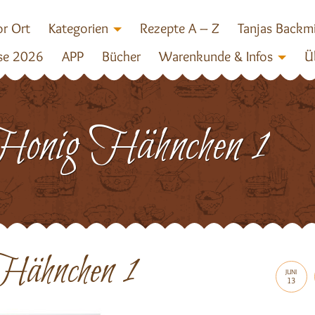
r Ort
Kategorien
Rezepte A – Z
Tanjas Backm
se 2026
APP
Bücher
Warenkunde & Infos
Ü
onig Hähnchen 1
ähnchen 1
JUNI
13