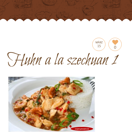
MÄRZ
15
0
Huhn a la szechuan 1