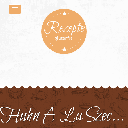
Rezepte
glutenfrei
Huhn A La Szechuan 1