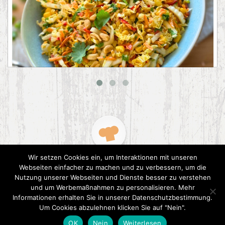
Asiatischer Chinakohl-Salat
Wir setzen Cookies ein, um Interaktionen mit unseren
Webseiten einfacher zu machen und zu verbessern, um die
Nutzung unserer Webseiten und Dienste besser zu verstehen
und um Werbemaßnahmen zu personalisieren. Mehr
Informationen erhalten Sie in unserer Datenschutzbestimmung.
2015 CookPress. All right reserved.
Datenschutz
Um Cookies abzulehnen klicken Sie auf "Nein".
OK
Nein
Weiterlesen