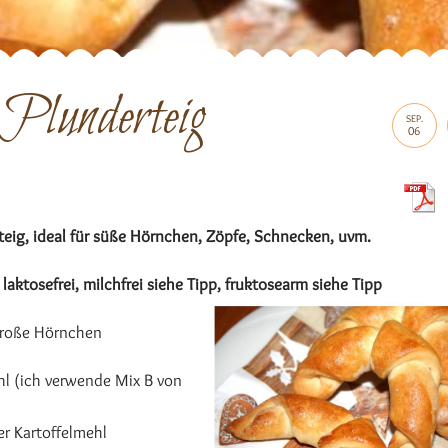
Plunderteig
SEP.
06
teig, ideal für süße Hörnchen, Zöpfe, Schnecken, uvm.
, laktosefrei, milchfrei siehe Tipp, fruktosearm siehe Tipp
 große Hörnchen
hl (ich verwende Mix B von
r Kartoffelmehl