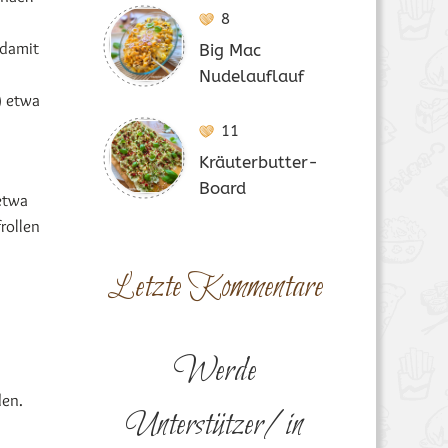
8
 damit
Big Mac
Nudelauflauf
) etwa
11
Kräuterbutter-
n
Board
etwa
rollen
Letzte Kommentare
Werde
den.
Unterstützer/in
.