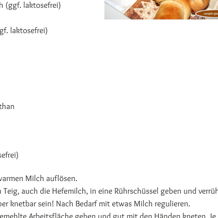
(ggf. laktosefrei)
f. laktosefrei)
nthan
efrei)
uwarmen Milch auflösen.
en Teig, auch die Hefemilch, in eine Rührschüssel geben und verrü
ber knetbar sein! Nach Bedarf mit etwas Milch regulieren.
 bemehlte Arbeitsfläche geben und gut mit den Händen kneten. Je