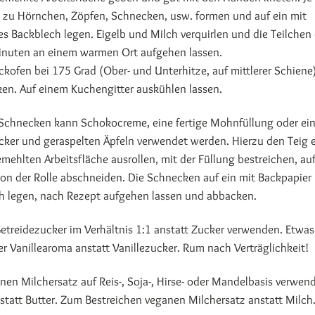
zu Hörnchen, Zöpfen, Schnecken, usw. formen und auf ein mit
s Backblech legen. Eigelb und Milch verquirlen und die Teilchen
inuten an einem warmen Ort aufgehen lassen.
ckofen bei 175 Grad (Ober- und Unterhitze, auf mittlerer Schiene
en. Auf einem Kuchengitter auskühlen lassen.
Schnecken kann Schokocreme, eine fertige Mohnfüllung oder ei
cker und geraspelten Äpfeln verwendet werden. Hierzu den Teig 
mehlten Arbeitsfläche ausrollen, mit der Füllung bestreichen, auf
on der Rolle abschneiden. Die Schnecken auf ein mit Backpapier
h legen, nach Rezept aufgehen lassen und abbacken.
etreidezucker im Verhältnis 1:1 anstatt Zucker verwenden. Etwas
r Vanillearoma anstatt Vanillezucker. Rum nach Verträglichkeit!
en Milchersatz auf Reis-, Soja-, Hirse- oder Mandelbasis verwen
tatt Butter. Zum Bestreichen veganen Milchersatz anstatt Milch