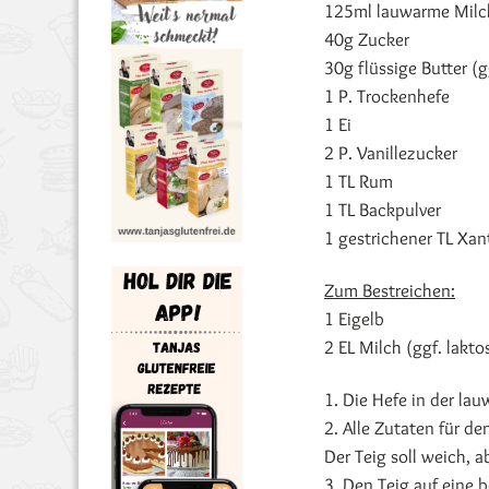
125ml lauwarme Milch 
40g Zucker
30g flüssige Butter (gg
1 P. Trockenhefe
1 Ei
2 P. Vanillezucker
1 TL Rum
1 TL Backpulver
1 gestrichener TL Xa
Zum Bestreichen:
1 Eigelb
2 EL Milch (ggf. laktos
1. Die Hefe in der la
2. Alle Zutaten für d
Der Teig soll weich, a
3. Den Teig auf eine