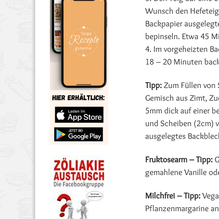
Wunsch den Hefeteig 
Backpapier ausgelegte
bepinseln. Etwa 45 M
4. Im vorgeheizten Ba
18 – 20 Minuten back
Tipp:
Zum Füllen von 
Gemisch aus Zimt, Zu
5mm dick auf einer be
und Scheiben (2cm) v
ausgelegtes Backblec
Fruktosearm – Tipp:
G
gemahlene Vanille ode
Milchfrei – Tipp:
Vegan
Pflanzenmargarine ans