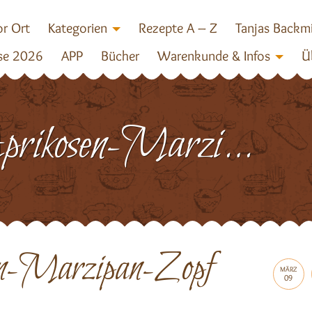
r Ort
Kategorien
Rezepte A – Z
Tanjas Backm
se 2026
APP
Bücher
Warenkunde & Infos
Ü
Aprikosen-Marzipan-Zopf 1
en-Marzipan-Zopf
MÄRZ
09